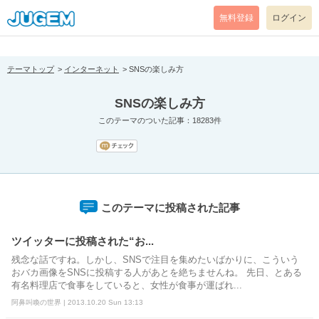
[pear_error: message="Success" code=0 mode=return level=notice
prefix="" info=""]
無料登録
ログイン
テーマトップ
インターネット
SNSの楽しみ方
SNSの楽しみ方
このテーマのついた記事：18283件
このテーマに投稿された記事
ツイッターに投稿された“お...
残念な話ですね。しかし、SNSで注目を集めたいばかりに、こういう
おバカ画像をSNSに投稿する人があとを絶ちませんね。 先日、とある
有名料理店で食事をしていると、女性が食事が運ばれ...
阿鼻叫喚の世界 | 2013.10.20 Sun 13:13