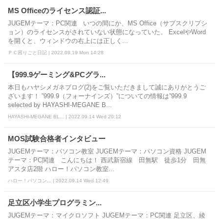
MS Officeのライセンス認証...
JUGEMテーマ：PC関連 いつの間にか、MS Office（サブスクリプシ
ョン）のライセンスがされていない状態になっていた。 ExcelやWord
を開くと、ウィンドウの右上には正しく...
ＰＣ困りごと日記 | 2022.09.19 Mon 14:28
【999.9ゲーミング&PCグラ...
本日もハヤシメガネブログ(2)をご覧いただきまして誠にありがとうご
ざいます！ ”999.9（フォーナインズ）”についての情報は”999.9
selected by HAYASHI-MEGANE B...
HAYASHI-MEGANE BL... | 2022.09.14 Wed 20:12
MOS試験合格者インタビュー
JUGEMテーマ：パソコン教室 JUGEMテーマ：パソコン資格 JUGEM
テーマ：PC関連 こんにちは！ 西武新宿線 田無駅 徒歩1分 田無
アスタ店2階 ハロー！パソコン教室...
ハロー！パソコン... | 2022.09.14 Wed 12:49
足立区小学生プログラミン...
JUGEMテーマ：マイクロソフト JUGEMテーマ：PC関連 足立区、綾