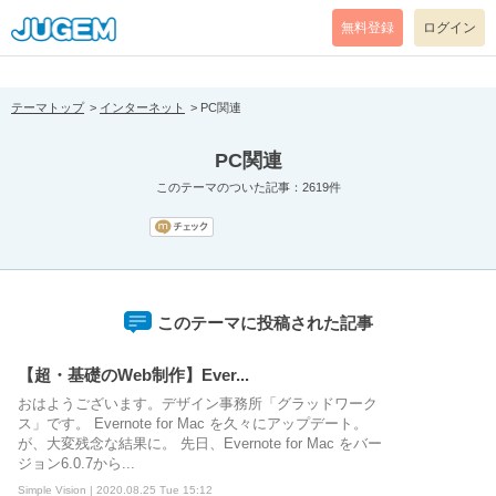
[pear_error: message="Success" code=0 mode=return level=notice
prefix="" info=""]
無料登録
ログイン
テーマトップ
インターネット
PC関連
PC関連
このテーマのついた記事：2619件
このテーマに投稿された記事
【超・基礎のWeb制作】Ever...
おはようございます。デザイン事務所「グラッドワーク
ス」です。 Evernote for Mac を久々にアップデート。
が、大変残念な結果に。 先日、Evernote for Mac をバー
ジョン6.0.7から...
Simple Vision | 2020.08.25 Tue 15:12