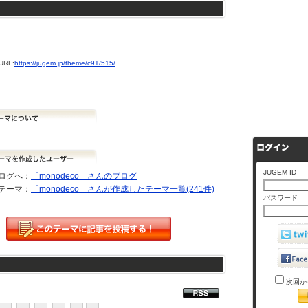
RL:
https://jugem.jp/theme/c91/515/
JUGEM ID
ログへ：
「monodeco」さんのブログ
テーマ：
「monodeco」さんが作成したテーマ一覧(241件)
パスワード
次回か