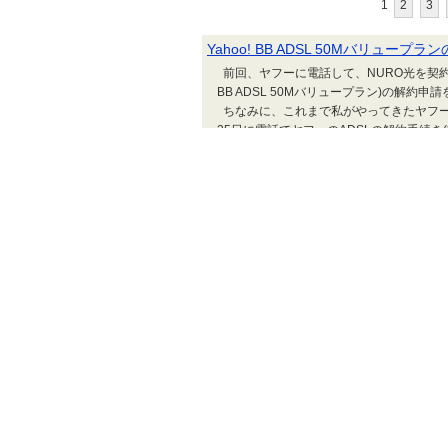
1
2
3
Yahoo! BB ADSL 50Mバリュ
前回、ヤフーに電話して、NURO光を契約し
BB ADSL 50Mバリュープラン)の解
ちなみに、これまで私がやってきたヤフーA
25日に電話でヤフーのADSLの解約手続き(申
モデムを自動通話案内で指定されたモデム返
送...
ADSLか
Yahoo! BB ADSL 50Mバリュー
NURO光が開通したことによって、今まで使
しまったので、予定通り、今月(8月)一杯で、
ちなみにヤフーのBB会員(ADSLサービス)を
できなくなるので、事前によく使う登録サ
(×××@yahoo.co.jp)に変更しました。
ADSLか
ヤフープレミアム会員を解約したらヤ
前回の続きですが、ヤフーのADSL(50M