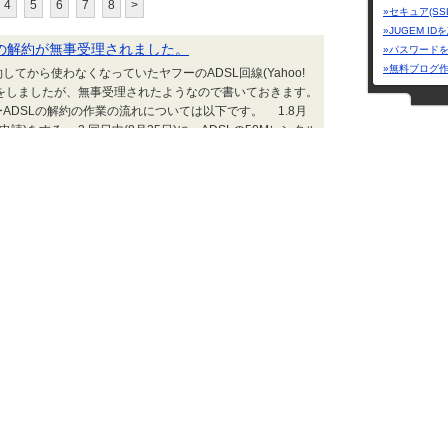
4
5
6
7
8
>
»セキュア(SS
»JUGEM I
ープランの解約が無事受理されました。
»パスワード
»無料ブログ
てから使わなくなっていたヤフーのADSL回線(Yahoo!
約申請をしましたが、無事受理されたようなので書いておきます。
DSLの解約の作業の流れについては以下です。 1.8月
請)をする。 2.同日中(8月25日)に、ADSLの50Mレンタル
送先住所へ発送。 3.8月30日に運送会社のHPより、返
上達の秘訣＝
ら光回線(NURO光)への乗り換えをするブログ | 2022.09.10 Sat 18:35
真之介の真摯
下流極貧貧民
ALT-DESIGN@
プランの解約してみた(注意事項と画像付き)
ADSLから光
っていたヤフーBBのADSL 50Mの回線を使わなくなって
Yahoo! BBのADSL回線の方は、解約したいと思います。
辞めると、ヤフーのBBアドレス(×××＠ybb.ne.jp)が使用
イトのメールアドレスは、すべてフリーアドレス
ジャンル
 これからヤフーのADSLサービス(BB会員)を解約しようと思...
ネット・WE
ら光回線(NURO光)への乗り換えをするブログ | 2022.08.29 Mon 18:51
カテゴリー
インタ
フーメールの容量が10GBになりました
2ch
(1テー
バリュープラン)から光回線のNURO光に乗り換えるにあた