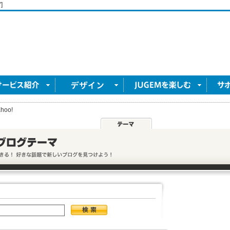
]
hoo!