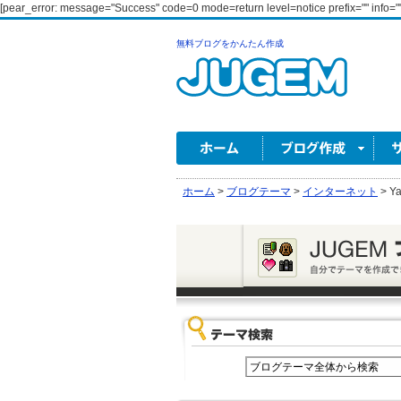
[pear_error: message="Success" code=0 mode=return level=notice prefix="" info=""
無料ブログをかんたん作成
ホーム
>
ブログテーマ
>
インターネット
>
Ya