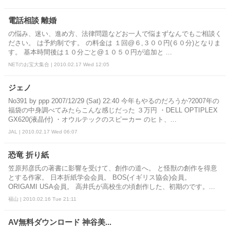
電話相談 離婚
の悩み、迷い、進め方、法律問題などお一人で悩まずなんでもご相談く
ださい。 は予約制です。 の料金は １回@６,３００円(６０分)となりま
す。 基本時間後は１０分ごと@１０５０円が追加と ...
NETのお宝大集合 | 2010.02.17 Wed 12:05
ジェノ
No391 by ppp 2007/12/29 (Sat) 22:40 今年もやるのだろうか?2007年の
福袋の中身調べてみたらこんな感じだった ３万円 ・DELL OPTIPLEX
GX620(液晶付) ・オウルテックのスピーカー のヒト、...
JAL | 2010.02.17 Wed 06:07
恐竜 折り紙
笠原邦彦氏の著書に影響を受けて、創作の道へ。 と怪獣の創作を得意
とする作家。 日本折紙学会会員。 BOS(イギリス協会)会員。
ORIGAMI USA会員。 高井氏が高校生の頃創作した、初期のです。...
福山 | 2010.02.16 Tue 21:11
AV無料ダウンロード 神谷美...