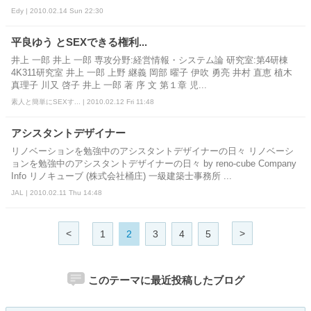
Edy | 2010.02.14 Sun 22:30
平良ゆう とSEXできる権利...
井上 一郎 井上 一郎 専攻分野:経営情報・システム論 研究室:第4研棟
4K311研究室 井上 一郎 上野 継義 岡部 曜子 伊吹 勇亮 井村 直恵 植木
真理子 川又 啓子 井上 一郎 著 序 文 第１章 児...
素人と簡単にSEXす... | 2010.02.12 Fri 11:48
アシスタントデザイナー
リノベーションを勉強中のアシスタントデザイナーの日々 リノベーシ
ョンを勉強中のアシスタントデザイナーの日々 by reno-cube Company
Info リノキューブ (株式会社桶庄) 一級建築士事務所 ...
JAL | 2010.02.11 Thu 14:48
<
>
1
2
3
4
5
このテーマに最近投稿したブログ