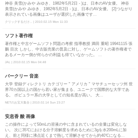
神谷 美雪(かみや みゆき、1982年5月2日 - )は、日本のAV女優。 神谷
美雪(かみや みゆき、1982年5月2日 - )は、日本のAV女優。 [2]つながり
表示されている画像はユーザが選択した画像です...
クリックするだけ... | 2010.02.15 Mon 11:33
ソフト著作権
著作権と中古ゲームソフト問題の考察 指導教授 満田 重昭 19941115 張
鵬 目次 しかし、中古販売業の普及に対し、ゲームソフトの著作権者で
あるメーカー側が何らかの利益も得ていなかった。 ...
JAL | 2010.02.15 Mon 04:48
バークリー 音楽
大学 登録ディレクトリ カテゴリー " アメリカ " マサチューセッツ州 世
界70カ国以上の国から若い家が集まる、ユニークで国際的な大学であ
る。 ポピュラー系の大学としての知名度が高い。 大...
NETのお宝大集合 | 2010.02.14 Sun 23:27
安息香 酸 画像
この操作によって50mLの溶液の中に含まれているの全量は変化しな
い。 次に35℃における分子溶解度を求めるために3gを水200mLに加
え、前と同様に沸点近くまで熱して溶解させてから約40℃になる...