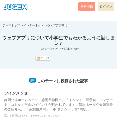
[pear_error: message="Success" code=0 mode=return level=notice
prefix="" info=""]
無料登録
ログイン
テーマトップ
インターネット
ウェブアプリにつ...
ウェブアプリについて小学生でもわかるように話しま
しょ
このテーマのついた記事：50件
このテーマに投稿された記事
ツインメッセ
静岡公式ホームページ。静岡県静岡市。「イベント、展示会、コンサー
ト、コミケ」沢山のイベントが行われています。貸出ホールや会議室等
のご紹介も。 「南郵便局前」下車 タクシー JR静岡駅...
素人と簡単にSEXす... | 2010.02.23 Tue 14:57