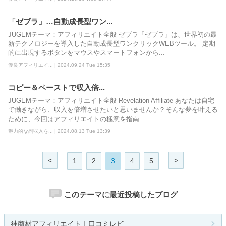
「ゼブラ」…自動成長型ワン...
JUGEMテーマ：アフィリエイト全般 ゼブラ「ゼブラ」は、世界初の最
新テクノロジーを導入した自動成長型ワンクリックWEBツール。 定期
的に出現するボタンをマウスやスマートフォンから...
優良アフィリエイ... | 2024.09.24 Tue 15:35
コピー＆ペーストで収入倍...
JUGEMテーマ：アフィリエイト全般 Revelation Affiliate あなたは自宅
で働きながら、収入を倍増させたいと思いませんか？そんな夢を叶える
ために、今回はアフィリエイトの極意を指南...
魅力的な副収入を... | 2024.08.13 Tue 13:39
<
>
1
2
3
4
5
このテーマに最近投稿したブログ
神商材アフィリエイト｜口コミレビ...