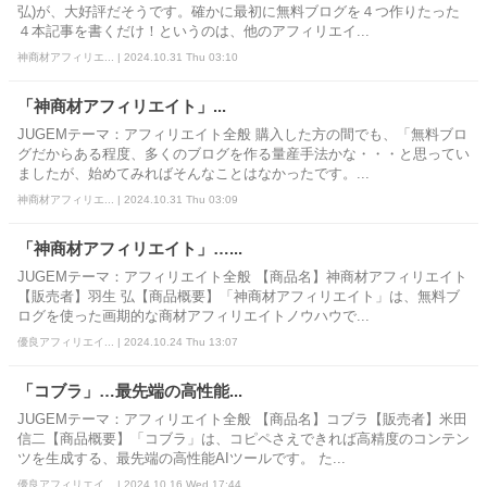
弘)が、大好評だそうです。確かに最初に無料ブログを４つ作りたった
４本記事を書くだけ！というのは、他のアフィリエイ...
神商材アフィリエ... | 2024.10.31 Thu 03:10
「神商材アフィリエイト」...
JUGEMテーマ：アフィリエイト全般 購入した方の間でも、「無料ブロ
グだからある程度、多くのブログを作る量産手法かな・・・と思ってい
ましたが、始めてみればそんなことはなかったです。...
神商材アフィリエ... | 2024.10.31 Thu 03:09
「神商材アフィリエイト」…...
JUGEMテーマ：アフィリエイト全般 【商品名】神商材アフィリエイト
【販売者】羽生 弘【商品概要】「神商材アフィリエイト」は、無料ブ
ログを使った画期的な商材アフィリエイトノウハウで...
優良アフィリエイ... | 2024.10.24 Thu 13:07
「コブラ」…最先端の高性能...
JUGEMテーマ：アフィリエイト全般 【商品名】コブラ【販売者】米田
信二【商品概要】「コブラ」は、コピペさえできれば高精度のコンテン
ツを生成する、最先端の高性能AIツールです。 た...
優良アフィリエイ... | 2024.10.16 Wed 17:44