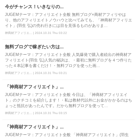
今がチャンス！いきなりの...
JUGEMテーマ：アフィリエイト全般 無料ブログ×商材アフィリやは
り、他のアフィリエイトノウハウと比べてみても、「神商材アフィリエ
イト」(羽生 弘)の売れ行きには目を見張るものがありま...
神商材アフィリエ... | 2024.10.31 Thu 03:22
無料ブログで稼ぎたい方は...
JUGEMテーマ：アフィリエイト全般 人気爆発で購入者続出の神商材ア
フィリエイト(羽生 弘)人気の秘訣は、・最初に無料ブログを４つ作りた
った４本記事を書くだけ！・無料ブログを使った画...
神商材アフィリエ... | 2024.10.31 Thu 03:21
「神商材アフィリエイト」...
JUGEMテーマ：アフィリエイト全般 今日は、「神商材アフィリエイ
ト」のクチコミを紹介します！・私は教材代以外にお金がかかるのはち
ょっと抵抗があったんです。だから無料ブログを使って...
神商材アフィリエ... | 2024.10.31 Thu 03:15
「神商材アフィリエイト」...
JUGEMテーマ：アフィリエイト全般 「神商材アフィリエイト」(羽生