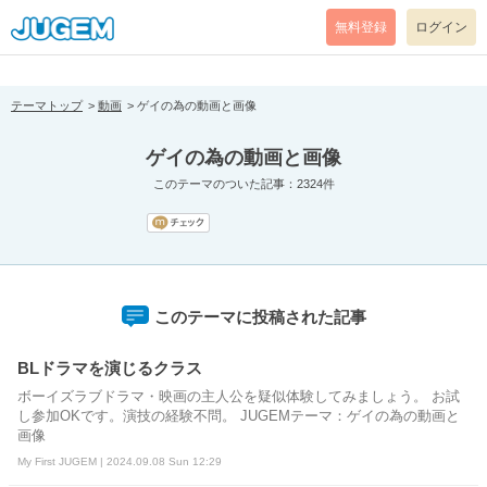
[pear_error: message="Success" code=0 mode=return level=notice
prefix="" info=""]
無料登録
ログイン
テーマトップ
動画
ゲイの為の動画と画像
ゲイの為の動画と画像
このテーマのついた記事：2324件
このテーマに投稿された記事
BLドラマを演じるクラス
ボーイズラブドラマ・映画の主人公を疑似体験してみましょう。 お試
し参加OKです。演技の経験不問。 JUGEMテーマ：ゲイの為の動画と
画像
My First JUGEM | 2024.09.08 Sun 12:29