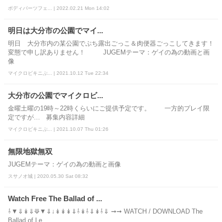
ボディパーツフェ... | 2022.02.21 Mon 14:02
明日は大分市の公園でマイ...
明日 大分市内の某公園でぷち露出ごっこ＆肉便器ごっこしてきます！
変態で申し訳ありません！ JUGEMテーマ：ゲイの為の動画と画
像
マイクロビキニぷ... | 2021.10.12 Tue 22:34
大分市の公園でマイクロビ...
金曜土曜の19時～22時くらいにご提供予定です。 一方的プレイ限
定ですが… 募集内容詳細
マイクロビキニぷ... | 2021.10.07 Thu 01:26
無限地獄無双
JUGEMテーマ：ゲイの為の動画と画像
スサノオ城 | 2020.05.30 Sat 08:32
Watch Free The Ballad of ...
⇩▼⇓↡⇓⟱▼⇓↓↡↡↡⇓⇩↡⇩⇓↡⇩⇓ ➞➞ WATCH / DOWNLOAD The
Ballad of Le...