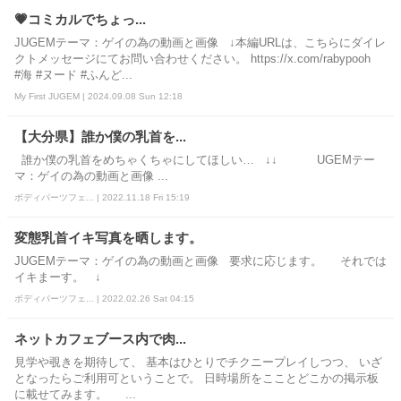
💗コミカルでちょっ...
JUGEMテーマ：ゲイの為の動画と画像 ↓本編URLは、こちらにダイレ
クトメッセージにてお問い合わせください。 https://x.com/rabypooh
#海 #ヌード #ふんど...
My First JUGEM | 2024.09.08 Sun 12:18
【大分県】誰か僕の乳首を...
誰か僕の乳首をめちゃくちゃにしてほしい… ↓↓ UGEMテー
マ：ゲイの為の動画と画像 ...
ボディパーツフェ... | 2022.11.18 Fri 15:19
変態乳首イキ写真を晒します。
JUGEMテーマ：ゲイの為の動画と画像 要求に応じます。 それでは
イキまーす。 ↓
ボディパーツフェ... | 2022.02.26 Sat 04:15
ネットカフェブース内で肉...
見学や覗きを期待して、 基本はひとりでチクニープレイしつつ、 いざ
となったらご利用可ということで。 日時場所をこことどこかの掲示板
に載せてみます。 ...