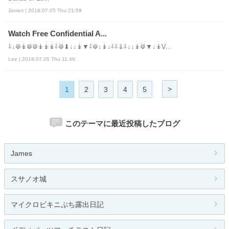
James | 2018.07.05 Thu 21:59
Watch Free Confidential A...
⇩↓⟱↡⟱⟱↡↡↡⇩⟱⬇↓↓↡▼⇩⟱↓↡↓⇩⇩⇓⇩↓↓↡⟱▼↓↡V...
Lee | 2018.07.05 Thu 11:46
>
1
2
3
4
5
このテーマに最近投稿したブログ
James
スサノオ城
マイクロビキニぷち露出日記