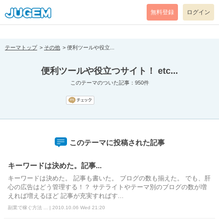
[pear_error: message="Success" code=0 mode=return level=notice
prefix="" info=""]
無料登録
ログイン
テーマトップ
その他
便利ツールや役立...
便利ツールや役立つサイト！ etc...
このテーマのついた記事：950件
このテーマに投稿された記事
キーワードは決めた。記事...
キーワードは決めた。 記事も書いた。 ブログの数も揃えた。 でも、肝
心の広告はどう管理する！？ サテライトやテーマ別のブログの数が増
えれば増えるほど 記事が充実すればす...
副業で稼ぐ方法 ... | 2010.10.06 Wed 21:20