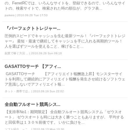
の、FerretRCでは、いろんなサイトを、登録できるので、いろんなサイ
トの、検索サイトで、検索された時の順位が、グラフ表...
parkers | 2010.09.28 Tue 17:53
『パーフェクトトレジャー...
圧倒的スピードでキャッシュを生む最新ツール！『パーフェクトトレジ
ャー』 最短・最速で継続してキャッシュを手に入れる画期的ツール！
人を選ばずツールを使えること、稼げること...
副業で稼ぐ方法 ... | 2010.09.26 Sun 09:18
GASATTOサーチ 【アフィ...
GASATTOサーチ 【アフィリエイト報酬急上昇】モンスターサイ
トを利用して継続的にアフィリエイト報酬を発生させ続けるソフトウェ
ア意識しないでアフィリエイト報...
ネット・携帯でほ... | 2010.09.19 Sun 22:02
全自動フルオート競馬シス...
【支持率No1：期間限定】 全自動フルオート競馬システム「ゼウスオ
ート」 ゼウスオートも時には大きく勝つこともありますが、 平均する
と回収率は１３０％前後です。 いかに負けを...
ソフト紹介 ～こ... | 2010.09.13 Mon 10:30