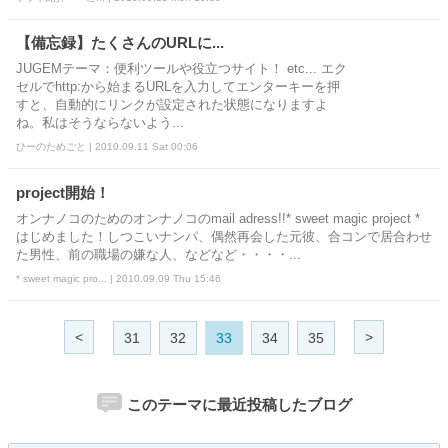
【備忘録】たくさんのURLに...
JUGEMテーマ：便利ツールや役立つサイト！ etc... エク
セルでhttp:から始まるURLを入力してエンターキーを押
すと、自動的にリンクが設定された状態になりますよ
ね。私はそうならないよう...
ひーのためごと | 2010.09.11 Sat 00:06
project開始！
オンナノコのためのオンナノコのmail adress!!* sweet magic project *
はじめました！しつこいナンパ、偶然再会した元彼、合コンで居合わせ
た男性、前の職場の嫌な人、などなど・・・・...
* sweet magic pro... | 2010.09.09 Thu 15:46
<
>
31
32
33
34
35
このテーマに最近投稿したブログ