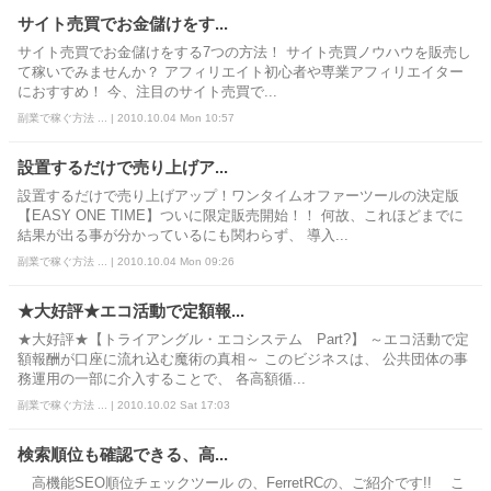
サイト売買でお金儲けをす...
サイト売買でお金儲けをする7つの方法！ サイト売買ノウハウを販売し
て稼いでみませんか？ アフィリエイト初心者や専業アフィリエイター
におすすめ！ 今、注目のサイト売買で...
副業で稼ぐ方法 ... | 2010.10.04 Mon 10:57
設置するだけで売り上げア...
設置するだけで売り上げアップ！ワンタイムオファーツールの決定版
【EASY ONE TIME】ついに限定販売開始！！ 何故、これほどまでに
結果が出る事が分かっているにも関わらず、 導入...
副業で稼ぐ方法 ... | 2010.10.04 Mon 09:26
★大好評★エコ活動で定額報...
★大好評★【トライアングル・エコシステム Part?】 ～エコ活動で定
額報酬が口座に流れ込む魔術の真相～ このビジネスは、 公共団体の事
務運用の一部に介入することで、 各高額循...
副業で稼ぐ方法 ... | 2010.10.02 Sat 17:03
検索順位も確認できる、高...
高機能SEO順位チェックツール の、FerretRCの、ご紹介です!! こ