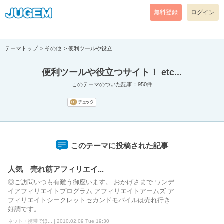
[pear_error: message="Success" code=0 mode=return level=notice
prefix="" info=""]
無料登録
ログイン
テーマトップ
その他
便利ツールや役立...
便利ツールや役立つサイト！ etc...
このテーマのついた記事：950件
このテーマに投稿された記事
人気 売れ筋アフィリエイ...
◎ご訪問いつも有難う御座います。 おかげさまで ワンデ
イアフィリエイトプログラム アフィリエイトアームズ ア
フィリエイトシークレットセカンドモバイルは売れ行き
好調です。 ...
ネット・携帯でほ... | 2010.02.09 Tue 19:30