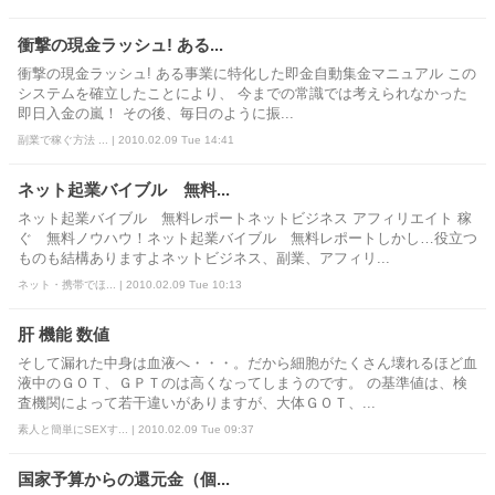
衝撃の現金ラッシュ! ある...
衝撃の現金ラッシュ! ある事業に特化した即金自動集金マニュアル この
システムを確立したことにより、 今までの常識では考えられなかった
即日入金の嵐！ その後、毎日のように振...
副業で稼ぐ方法 ... | 2010.02.09 Tue 14:41
ネット起業バイブル 無料...
ネット起業バイブル 無料レポートネットビジネス アフィリエイト 稼
ぐ 無料ノウハウ！ネット起業バイブル 無料レポートしかし…役立つ
ものも結構ありますよネットビジネス、副業、アフィリ...
ネット・携帯でほ... | 2010.02.09 Tue 10:13
肝 機能 数値
そして漏れた中身は血液へ・・・。だから細胞がたくさん壊れるほど血
液中のＧＯＴ、ＧＰＴのは高くなってしまうのです。 の基準値は、検
査機関によって若干違いがありますが、大体ＧＯＴ、...
素人と簡単にSEXす... | 2010.02.09 Tue 09:37
国家予算からの還元金（個...