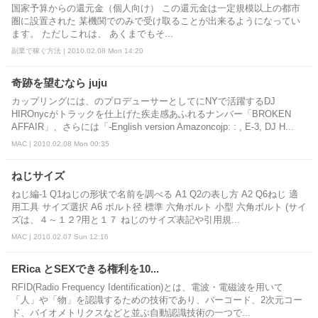
国家予算からの還元金（個人向け） この還元金は一定規模以上の都市
圏に設置された 某機関でのみで受け取ることが出来るようになってい
ます。 ただしこれは、 あくまでもそ...
副業で稼ぐ方法 | 2010.02.08 Mon 14:20
奇跡を望むなら juju
カップリングには、のプロデューサーとしてにNYで活躍するDJ
HIROnycがトラックを仕上げた疾走感あふれるナンバー「BROKEN
AFFAIR」、さらには「-English version Amazoncojp: : , E-3, DJ H...
MAC | 2010.02.08 Mon 00:35
ねじサイズ
ねじ編-1 Q1ねじの形状で名前を調べる A1 Q2の表し方 A2 Q6ねじ 適
用工具 サイズ選択 A6 ボルト径 標準 六角ボルト 小型 六角ボルト (サイ
ズは、４～１２?用と１７ ねじのサイズ表記や引用規...
MAC | 2010.02.07 Sun 12:16
ERica とSEXできる権利を10...
RFID(Radio Frequency Identification)とは、電波・電磁波を用いて
「人」や「物」を認識するための技術であり、バーコード、2次元コー
ド、バイオメトリクスなどと並ぶ自動認識技術の一つで...