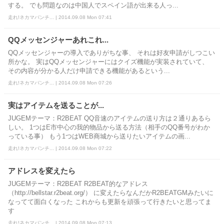
する。 でも問題なのは中国人でスペイン語が出来る人っ...
走れ!ネカマバンチ... | 2014.09.08 Mon 07:41
QQメッセンジャーあれこれ...
QQメッセンジャーの導入でありがちな事、 それは好友申請がしつこい
所かな。 実はQQメッセンジャーにはクイズ機能が実装されていて、
その内容が分かる人だけ申請できる機能があるという...
走れ!ネカマバンチ... | 2014.09.08 Mon 07:26
実はアイテムを送ることが...
JUGEMテーマ：R2BEAT QQ音速のアイテムの送り方は２通りあるら
しい。 1つはE市中心の我的物品から送る方法（相手のQQ番号がわか
っている事） もう1つはWEB商城から送りたいアイテムの画...
走れ!ネカマバンチ... | 2014.09.08 Mon 07:22
アドレスを変えたら
JUGEMテーマ：R2BEAT R2BEAT的なアドレス
（http://bellstar.r2beat.org/） に変えたらなんだかR2BEATGMみたいに
なってて面白くなった これからも更新を頑張って行きたいと思ってま
す
走れ!ネカマバンチ... | 2014.09.08 Mon 07:13