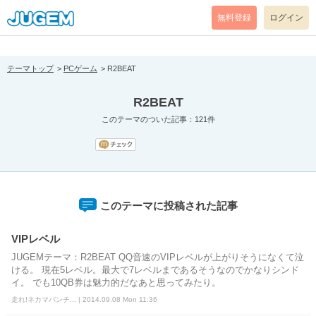
[pear_error: message="Success" code=0 mode=return level=notice
prefix="" info=""]
無料登録
ログイン
テーマトップ
PCゲーム
R2BEAT
R2BEAT
このテーマのついた記事：121件
このテーマに投稿された記事
VIPレベル
JUGEMテーマ：R2BEAT QQ音速のVIPレベルが上がりそうになくて泣
ける。 現在5レベル。最大で7レベルまであるそうなのでかなりシンド
イ。 でも10QB券は魅力的だなあと思ってみたり。
走れ!ネカマバンチ... | 2014.09.08 Mon 11:36