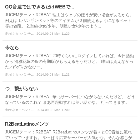
QQ音速ではできるだけWEBで...
JUGEMテーマ：R2BEAT 理由はウェブのほうが安い場合があるから。
例えば 1,ペンギンペット等のアイテムが２個使えるようになるペット
等の値段。 2,単純少女/少年、明星少女/少年のよう...
走れ!ネカマバンチ... | 2014.09.08 Mon 11:29
今なら
JUGEMテーマ：R2BEAT 20時ぐらいにログインしていれば、今日活動
から 清雅花嫁の服の有期版がもらえるそうだけど、 昨日は貰えなかっ
た／(^o^)\ かなぴー。
走れ!ネカマバンチ... | 2014.09.08 Mon 11:21
つ、繋がらない
JUGEMテーマ：R2BEAT 華北サーバーにつながらないんだけど、 どう
なっているのこれ？ まあ再起動すれば良い話かな。 行ってきます。
走れ!ネカマバンチ... | 2014.09.08 Mon 11:00
R2BeatLatinoメンツ
JUGEMテーマ：R2BEAT R2BeatLatinoメンツが着々とQQ音速に流れ
ていっていますね。 やっぱり広東サーバーが人気かな。そんな感じが