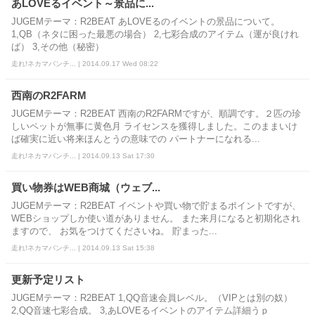
あLOVEるイベント～景品に...
JUGEMテーマ：R2BEAT あLOVEるのイベントの景品について。
1,QB（ネタに困った最悪の場合） 2,七彩合成のアイテム（運が良けれ
ば） 3,その他（秘密）
走れ!ネカマバンチ... | 2014.09.17 Wed 08:22
西南のR2FARM
JUGEMテーマ：R2BEAT 西南のR2FARMですが、順調です。２匹の珍
しいペットが無事に黄色月 ライセンスを獲得しました。このままいけ
ば確実に近い将来ほんとうの意味での パートナーになれる...
走れ!ネカマバンチ... | 2014.09.13 Sat 17:30
買い物券はWEB商城（ウェブ...
JUGEMテーマ：R2BEAT イベントや買い物で貯まるポイントですが、
WEBショップしか使い道がありません。 また来月になると初期化され
ますので、 お気をつけてくださいね。 貯まった...
走れ!ネカマバンチ... | 2014.09.13 Sat 15:38
更新予定リスト
JUGEMテーマ：R2BEAT 1,QQ音速会員レベル。（VIPとは別の奴）
2,QQ音速七彩合成。 3,あLOVEるイベントのアイテム詳細うｐ