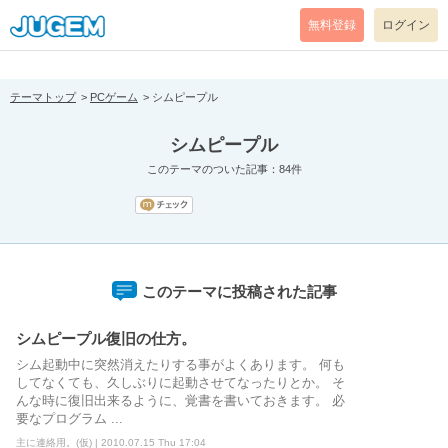
[pear_error: message="Success" code=0 mode=return level=notice
prefix="" info=""]
無料登録
ログイン
テーマトップ
PCゲーム
シムピープル
シムピープル
このテーマのついた記事：84件
このテーマに投稿された記事
シムピープル復旧の仕方。
シム起動中に突然消えたりする事がよくあります。 何も
してなくても、久しぶりに起動させてなったりとか。 そ
んな時に復旧出来るように、覚書を書いておきます。 必
要なプログラム ...
主に連絡用。(仮) | 2010.07.15 Thu 17:04