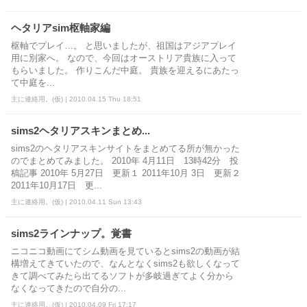
ヘタリアsim枢軸家編
枢軸でプレイ…。 と思いましたが、祖国はアジアプレイ
用に別家へ。 なので、今回はオーストリア貴族に入って
もらいました。 作りこんだ中庭。 貴族を迎えるにあたっ
て中庭を...
主に連絡用。(仮) | 2010.04.15 Thu 18:51
sims2ヘタリアスキンまとめ...
sims2のヘタリアスキンサイトをまとめてる所が無かった
のでまとめてみました。 2010年 4月11日 13時42分 投
稿記事 2010年 5月27日 更新１ 2011年10月 3日 更新２
2011年10月17日 更...
主に連絡用。(仮) | 2010.04.11 Sun 13:43
sims2ラインナップ。覚書
ニコニコ動画にてシム動画を見ているとsims2の動画が結
構増えてきていたので、なんとなくsims2も欲しくなって
きて調べてみたら出てるソフトが多岐過ぎてよく分から
なくなってきたので自分の...
主に連絡用。(仮) | 2010.04.09 Fri 17:17