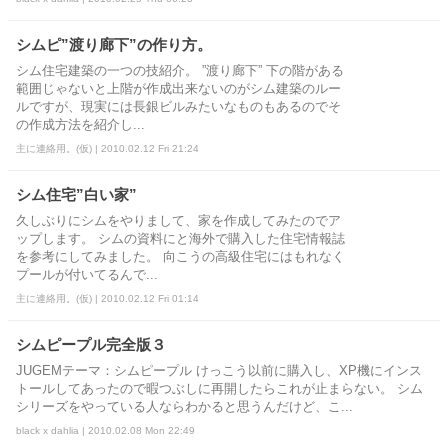
シムピ”渡り廊下”の作り方。
シム住宅建築の一つの技紹介。 ”渡り廊下” 下の階がある
範囲じゃないと上階が作成出来ないのがシム建築のルー
ルですが、現実には長銀ビルみたいなものもあるのでそ
の作成方法を紹介し...
主に連絡用。(仮) | 2010.02.12 Fri 21:24
シム住宅”白い家”
久しぶりにシムをやりまして、家を作成してみたのでア
ップします。 シムの資料にと海外で購入した住宅情報誌
を参考にしてみました。 向こうの高級住宅にはもれなく
プールが付いてるんで...
主に連絡用。(仮) | 2010.02.12 Fri 01:14
シムピープル完全版３
JUGEMテーマ：シムピープル けっこう以前に購入し、XP機にインス
トールしてあったので暇つぶしに再開したらこれが止まらない。 シム
シリーズをやっている人ならわかると思うんだけど、こ...
black x dahlia | 2010.02.08 Mon 22:49