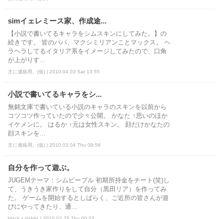
simイェレミース家、作成途...
【小説で書いてるキャラをシムスキンにしてみた。】の
続きです。 皆のパパ、マクシミリアンことマックス。 ヘ
ラヘラしてるイタリア系をイメージしてみたので、口角
が上がりす...
主に連絡用。(仮) | 2010.04.03 Sat 13:55
小説で書いてるキャラをシ...
無銘文庫で書いている小説のキャラのスキンを以前から
コツコツ作っていたので少々公開。 かなた ↑思いのほか
イケメンに。 はるか ↑元は女性スキン。 顔だけかなたの
顔スキンを...
主に連絡用。(仮) | 2010.03.04 Thu 09:56
自分を作って遊ぶ。
JUGEMテーマ：シムピープル 初期所持金をチート(笑)し
て、うきうき家作りをして自分（黒田リア）を作ってみ
た。 ゲームを開始するとしばらく、ご近所の皆さんが遊
びにやってきたり、通...
black x dahlia | 2010.02.25 Thu 00:23