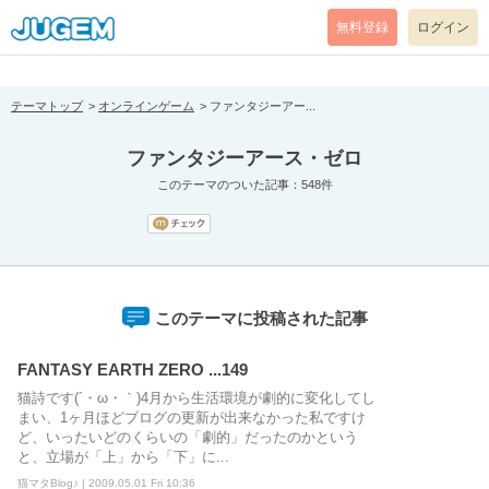
[pear_error: message="Success" code=0 mode=return level=notice
prefix="" info=""]
無料登録
ログイン
テーマトップ
オンラインゲーム
ファンタジーアー...
ファンタジーアース・ゼロ
このテーマのついた記事：548件
このテーマに投稿された記事
FANTASY EARTH ZERO ...149
猫詩です(´・ω・｀)4月から生活環境が劇的に変化してし
まい、1ヶ月ほどブログの更新が出来なかった私ですけ
ど、いったいどのくらいの「劇的」だったのかという
と、立場が「上」から「下」に...
猫マタBlog♪ | 2009.05.01 Fri 10:36