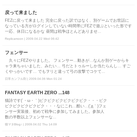
戻って来ました
FEZに戻って来ました 完全に戻った訳ではなく、別ゲームでお世話に
なっている方がログインしていない時間帯にFEZで遊ぶといった形です
一応、休日になるかな 昼間は戦争ほとんどありませ...
Replicamoon | 2009.04.22 Wed 06:42
フェンサー
久々にFEZやりました。 フェンサー…動きが…なんか別ゲーからキ
ャラ来ちゃいました、みたい… 弓だとトゥルーしか当たらんし… すご
くやっかいです… でもヲリと違って弓の攻撃でコケて...
日常カンフル剤 | 2009.04.06 Mon 01:24
FANTASY EARTH ZERO ...148
猫詩です(´・ω・｀)ピクピクピクピクピクピク・・・ピク
ピクピクピクピクピク・・・なにこれ…酷い…(´д｀)フェ
ンサー実装後、初めて戦争に参加してみました。参加人
数の半数以上フェンサーな...
猫マタBlog♪ | 2009.04.02 Thu 14:09