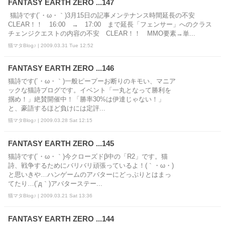
FANTASY EARTH ZERO ...147
猫詩です(´・ω・｀)3月15日の記事メンテナンス時間延長の不安
CLEAR！！ 16:00 → 17:00 まで延長「フェンサー」へのクラス
チェンジクエストの内容の不安 CLEAR！！ MMO要素→単...
猫マタBlog♪ | 2009.03.31 Tue 12:52
FANTASY EARTH ZERO ...146
猫詩です(´・ω・｀)一般ピープーお断りのキモい、マニア
ックな猫詩ブログです。イベント「一丸となって勝利を
掴め！」絶賛開催中！「勝率30%は伊達じゃない！」
と、豪語するほど負けには定評...
猫マタBlog♪ | 2009.03.28 Sat 12:15
FANTASY EARTH ZERO ...145
猫詩です(´・ω・｀)今クローズドβ中の「R2」です。猫
詩、戦争するためにバリバリ頑張っているよ！(｀・ω・)
と思いきや…ハンゲームのアバターにどっぷりとはまっ
てたり…(´д｀)アバターステー...
猫マタBlog♪ | 2009.03.21 Sat 13:36
FANTASY EARTH ZERO ...144