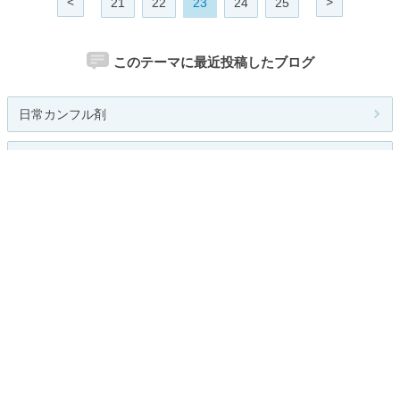
<
>
21
22
23
24
25
このテーマに最近投稿したブログ
日常カンフル剤
parkers
FEQ
猫マタBlog♪
超 変 態
関連カテゴリー