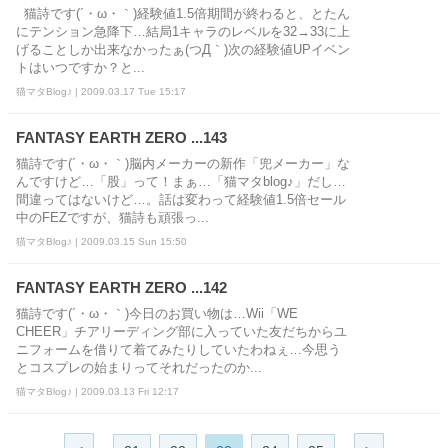
猫詩です(´・ω・｀)経験値1.5倍期間が終わると、とたん
にテンション急降下…結局1キャラのレベルを32→33に上
げることしか出来なかったぁ(つД｀)次の経験値UPイベン
トはいつですか？と...
猫マタBlog♪ | 2009.03.17 Tue 15:17
FANTASY EARTH ZERO ...143
猫詩です(´・ω・｀)脳内メーカーの新作「兜メーカー」な
んですけど…「股」って！まぁ…「猫マタblog♪」だし…
間違ってはないけど…。話は変わって経験値1.5倍セール
中のFEZですが、猫詩も頑張っ...
猫マタBlog♪ | 2009.03.15 Sun 15:50
FANTASY EARTH ZERO ...142
猫詩です(´・ω・｀)今日のお買い物は…Wii「WE
CHEER」チアリーディング部に入っていた友だちからユ
ニフォームを借りて着てみたりしていたわねぇ…今思う
とコスプレの始まりってそれだったのか...
猫マタBlog♪ | 2009.03.13 Fri 12:17