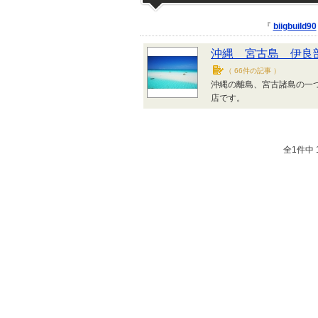
『
biigbuild90
沖縄 宮古島 伊良
（
66件の記事
）
沖縄の離島、宮古諸島の一
店です。
全1件中 1