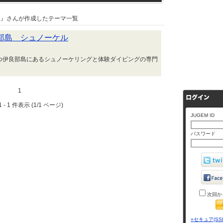
』さんが作成したテーマ一覧
部島 シュノーケル
つ伊良部島にあるシュノーケリングと体験ダイビングの専門
1
 - 1 件表示 (1/1 ページ)
JUGEM ID
パスワード
次回か
»セキュア(SS