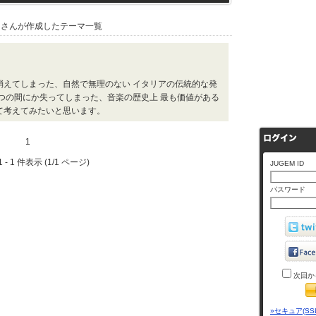
さんが作成したテーマ一覧
消えてしまった、自然で無理のない イタリアの伝統的な発
つの間にか失ってしまった、音楽の歴史上 最も価値がある
て考えてみたいと思います。
1
 - 1 件表示 (1/1 ページ)
JUGEM ID
パスワード
次回か
»セキュア(SS