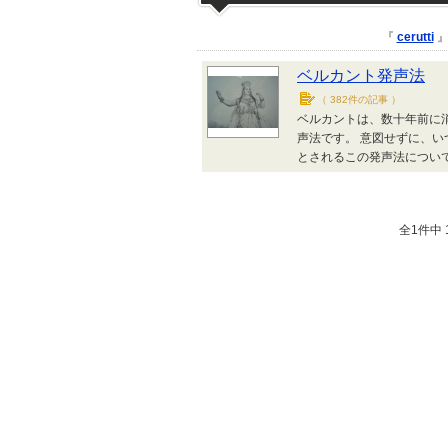
『
cerutti
』
ベルカント発声法
（
382件の記事
）
ベルカントは、数十年前に
声法です。 意図せずに、い
とされるこの発声法につい
全1件中 1