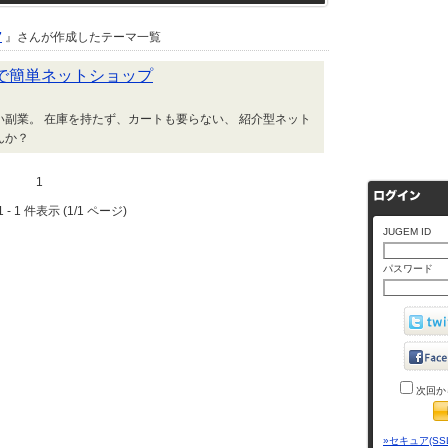
7
』さんが作成したテーマ一覧
で簡単ネットショップ
副業。 在庫を持たず、カートも要らない、 紹介型ネット
んか？
1
 - 1 件表示 (1/1 ページ)
JUGEM ID
パスワード
次回か
»セキュア(SS