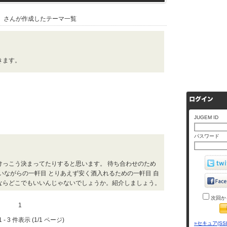
』さんが作成したテーマ一覧
きます。
JUGEM ID
パスワード
けっこう決まってたりすると思います。 待ち合わせのため
いながらの一軒目 とりあえず安く酒入れるための一軒目 自
ならどこでもいいんじゃないでしょうか。紹介しましょう。
次回か
1
 - 3 件表示 (1/1 ページ)
»セキュア(SS