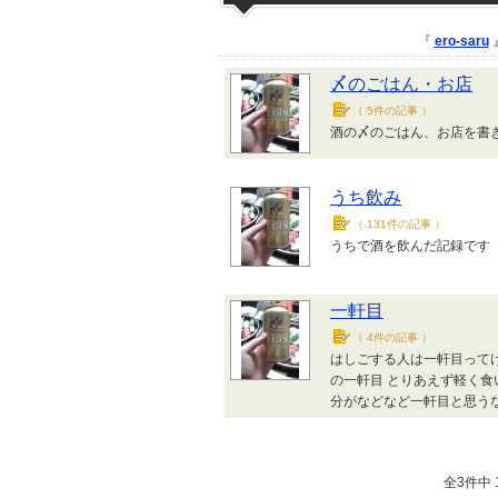
『
ero-saru
〆のごはん・お店
（
5件の記事
）
酒の〆のごはん、お店を書
うち飲み
（
131件の記事
）
うちで酒を飲んだ記録です
一軒目
（
4件の記事
）
はしごする人は一軒目って
の一軒目 とりあえず軽く食
分がなどなど一軒目と思う
全3件中 1