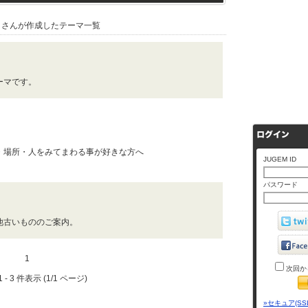
さんが作成したテーマ一覧
ーマです。
・場所・人をみてまわる事が好きな方へ
JUGEM ID
パスワード
他古いもののご案内。
1
次回か
 - 3 件表示 (1/1 ページ)
»セキュア(SS