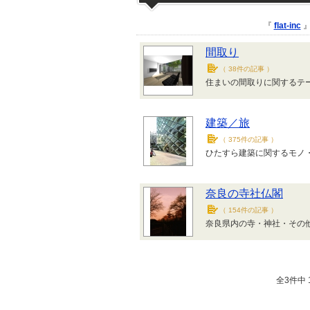
『
flat-inc
』
間取り
（
38件の記事
）
住まいの間取りに関するテ
建築／旅
（
375件の記事
）
ひたすら建築に関するモノ
奈良の寺社仏閣
（
154件の記事
）
奈良県内の寺・神社・その
全3件中 1