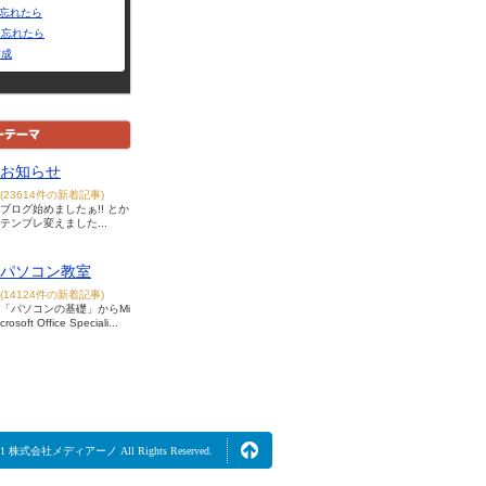
Dを忘れたら
を忘れたら
作成
お知らせ
(23614件の新着記事)
ブログ始めましたぁ!! とか
テンプレ変えました...
パソコン教室
(14124件の新着記事)
「パソコンの基礎」からMi
crosoft Office Speciali...
2021 株式会社メディアーノ All Rights Reserved.