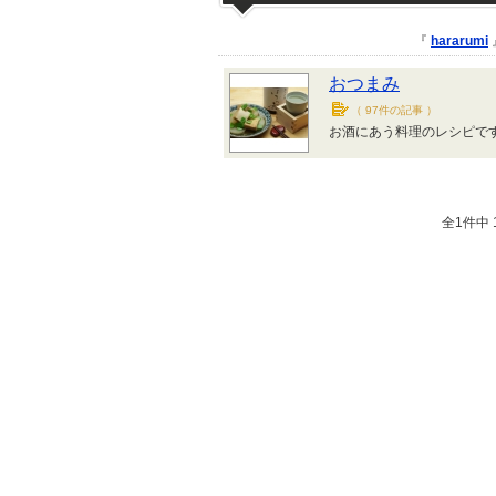
『
hararumi
おつまみ
（
97件の記事
）
お酒にあう料理のレシピで
全1件中 1