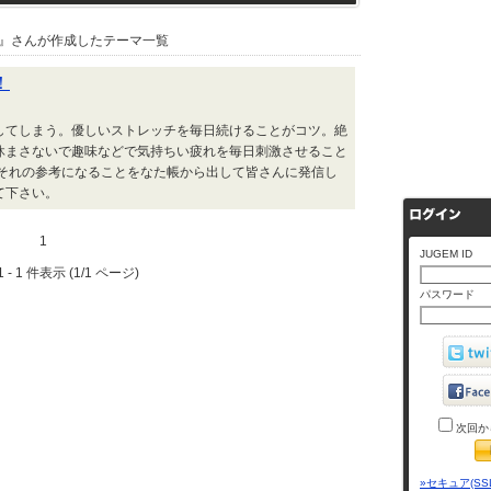
』さんが作成したテーマ一覧
！
してしまう。優しいストレッチを毎日続けることがコツ。絶
休まさないで趣味などで気持ちい疲れを毎日刺激させること
 それの参考になることをなた帳から出して皆さんに発信し
て下さい。
1
JUGEM ID
 - 1 件表示 (1/1 ページ)
パスワード
次回か
»セキュア(SS