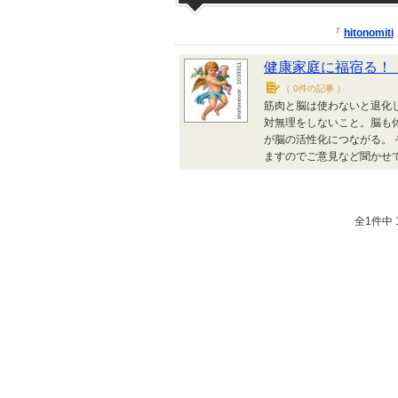
『
hitonomiti
健康家庭に福宿る！
（
0件の記事
）
筋肉と脳は使わないと退化
対無理をしないこと。脳も
が脳の活性化につながる。
ますのでご意見など聞かせ
全1件中 1