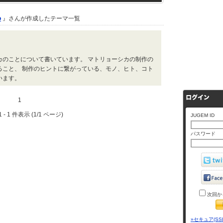
o
』さんが作成したテーマ一覧
カのことについて書いています。 マトリョーシカの制作の
ること、 制作のヒントに繋がっている、モノ、ヒト、コト
います。
1
 - 1 件表示 (1/1 ページ)
JUGEM ID
パスワード
次回か
»セキュア(SS