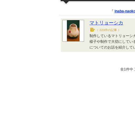
『
inaba-naok
マトリョーシカ
（
223件の記事
）
制作しているマトリョーシ
様子や制作で大切にしてい
についてのお話を紹介して
全1件中 1