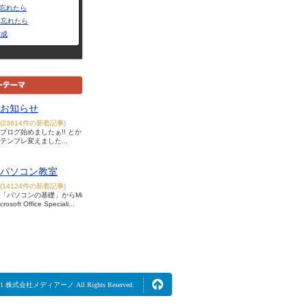
Dを忘れたら
を忘れたら
作成
お知らせ
(23614件の新着記事)
ブログ始めましたぁ!! とか
テンプレ変えました...
パソコン教室
(14124件の新着記事)
「パソコンの基礎」からMi
crosoft Office Speciali...
2021 株式会社メディアーノ All Rights Reserved.