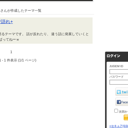
さんが作成したテーマ一覧
で語れ+
るテーマです。 話が反れたり、 違う話に発展していくと
ばってねーｗ
1
 - 1 件表示 (1/1 ページ)
JUGEM ID
パスワード
次回か
»セキュア(SS