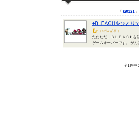
『
kj0121
』
+BLEACHをひとり
（
0件の記事
）
ただただ、ＢＬＥＡＣＨを語
ゲームオーバーです。 がん
全1件中 1