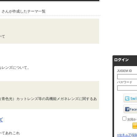
』さんが作成したテーマ一覧
いて
るレンズについて。
JUGEM ID
パスワード
（青色光）カットレンズ等の高機能メガネレンズに関するあ
ズ
次回か
いてあれこれ
»セキュア(SS