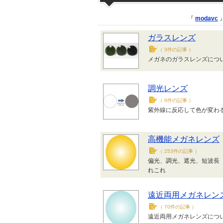
『
modavc
ガラスレンズ
（
3件の記事
）
メガネのガラスレンズにつ
調光レンズ
（
0件の記事
）
紫外線に反応して色が変わ
高機能メガネレンズ
（
253件の記事
）
偏光、調光、遮光、短波長
れこれ
遠近両用メガネレン
（
70件の記事
）
遠近両用メガネレンズにつ