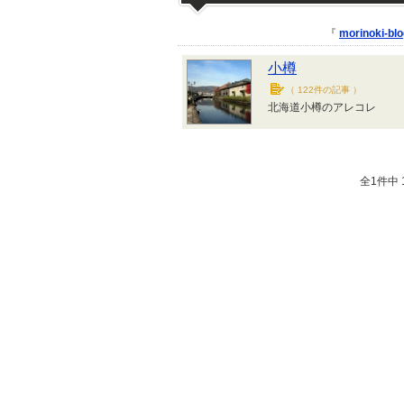
『
morinoki-blo
小樽
（
122件の記事
）
北海道小樽のアレコレ
全1件中 1