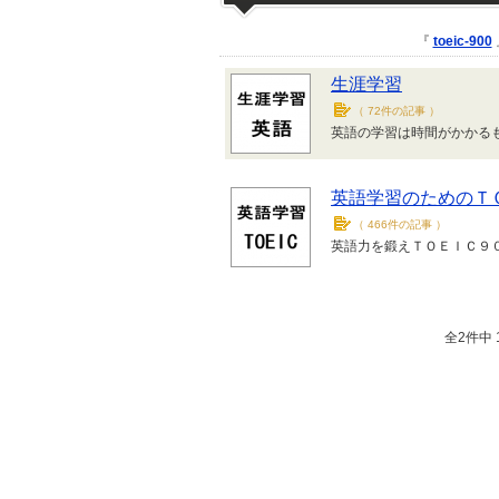
『
toeic-900
生涯学習
（
72件の記事
）
英語の学習は時間がかかる
英語学習のためのＴ
（
466件の記事
）
英語力を鍛えＴＯＥＩＣ９
全2件中 1