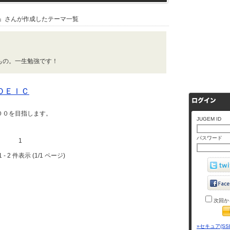
』さんが作成したテーマ一覧
もの。一生勉強です！
ＯＥＩＣ
００を目指します。
JUGEM ID
パスワード
1
 - 2 件表示 (1/1 ページ)
次回か
»セキュア(SS