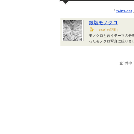
『
twins-cat
銀塩モノクロ
（
154件の記事
）
モノクロと言うテーマの分
ったモノクロ写真に絞りま
全1件中 1