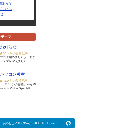
Dを忘れたら
を忘れたら
作成
お知らせ
(23614件の新着記事)
ブログ始めましたぁ!! とか
テンプレ変えました...
パソコン教室
(14124件の新着記事)
「パソコンの基礎」からMi
crosoft Office Speciali...
2021 株式会社メディアーノ All Rights Reserved.