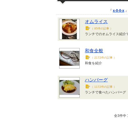
『
x-0-0-x
』
オムライス
（
85件の記事
）
ランチでのオムライス紹介
和食全般
（
2172件の記事
）
和食を紹介
ハンバーグ
（
1172件の記事
）
ランチで食べたハンバーグ
全3件中 1