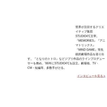
世界が注目するクリエ
イティブ集団
STUDIO4℃主宰。
『MEMORIES』『アニ
マトリックス』
『MIND GAME』等先
鋭的劇場作品を送り出
す。『となりのトトロ』などジブリ作品のラインプロデュー
サーを務め、’86年にSTUDIO4℃を設立。劇場他、TV・
CM・短編等、多数手がける。
インタビューを見る »