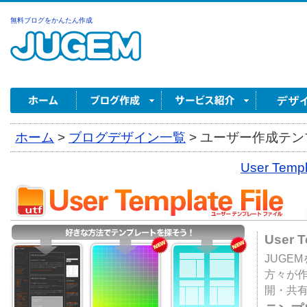
無料ブログをかんたん作成
ホーム
>
ブログデザイン一覧
>
ユーザー作成テンプ
User Tem
User 
JUGE
方々が
開・共