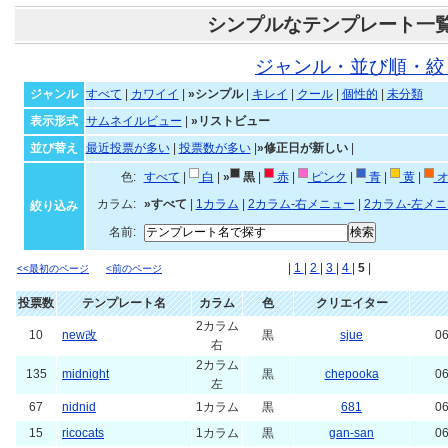
シンプルなテンプレート一
ジャンル・並び順・絞
ジャンル
すべて
|
カワイイ
|
»シンプル
|
キレイ
|
クール
|
個性的
|
未分類
表示形式
サムネイルビュー
|
»リストビュー
並び替え
最近投票が多い
|
投票数が多い
|
»修正日が新しい
|
色:
すべて
|
白
|
»
黒
|
赤
|
ピンク
|
青
|
黄
|
オ
カラム:
»すべて
|
1カラム
|
2カラム-右メニュー
|
2カラム-左メ
絞り込み
名前:
|
1
|
2
|
3
|
4
|
5
|
<<最初のページ
<前のページ
投票数
テンプレート名
カラム
色
クリエイター
2カラム
10
new改
黒
sjue
06
右
2カラム
135
midnight
黒
chepooka
06
左
67
nidnid
1カラム
黒
681
06
15
ricocats
1カラム
黒
gan-san
06