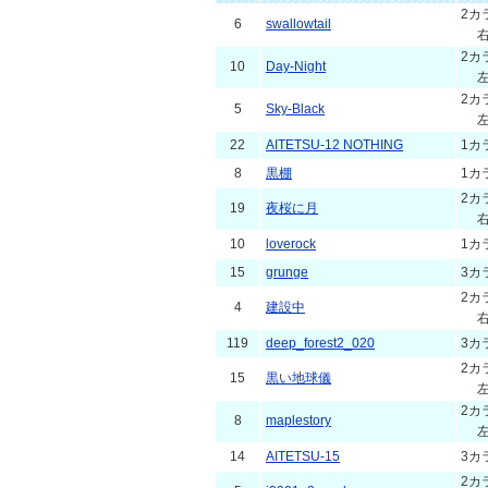
2カ
6
swallowtail
2カ
10
Day-Night
2カ
5
Sky-Black
22
AITETSU-12 NOTHING
1カ
8
黒棚
1カ
2カ
19
夜桜に月
10
loverock
1カ
15
grunge
3カ
2カ
4
建設中
119
deep_forest2_020
3カ
2カ
15
黒い地球儀
2カ
8
maplestory
14
AITETSU-15
3カ
2カ