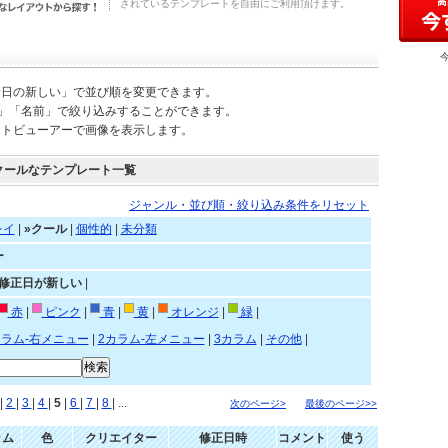
されているテンプレートを自由にご利用頂けます。
新日の新しい」で並び順を変更できます。
)」「名前」で絞り込みすることができます。
ートビューアーで画像を表示します。
クールなテンプレート一覧
ジャンル・並び順・絞り込み条件をリセット
レイ
|
»クール
|
個性的
|
未分類
ー
»修正日が新しい
|
赤
|
ピンク
|
青
|
黄
|
オレンジ
|
緑
|
カラム-右メニュー
|
2カラム-左メニュー
|
3カラム
|
その他
|
|
2
|
3
|
4
|
5
|
6
|
7
|
8
| ...
次のページ>
最後のページ>>
ラム
色
クリエイター
修正日時
コメント
使う