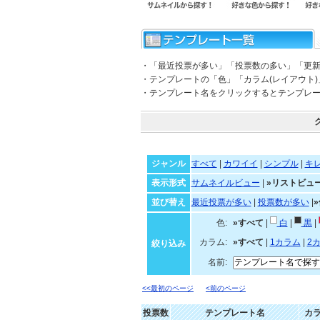
・「最近投票が多い」「投票数の多い」「更
・テンプレートの「色」「カラム(レイアウト
・テンプレート名をクリックするとテンプレ
ジャンル
すべて
|
カワイイ
|
シンプル
|
キ
表示形式
サムネイルビュー
|
»リストビュ
並び替え
最近投票が多い
|
投票数が多い
|
色:
»すべて
|
白
|
黒
|
カラム:
»すべて
|
1カラム
|
2
絞り込み
名前:
<<最初のページ
<前のページ
投票数
テンプレート名
カ