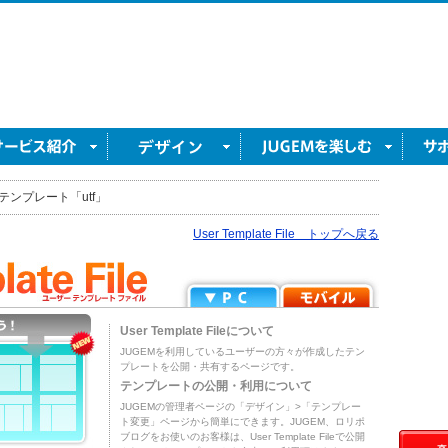
テンプレート「utf」
User Template File トップへ戻る
User Template Fileについて
JUGEMを利用しているユーザーの方々が作成したテン
プレートを公開・共有するページです。
テンプレートの公開・利用について
JUGEMの管理者ページの「デザイン」>「テンプレー
ト変更」ページから簡単にできます。JUGEM、ロリポ
ブログをお使いのお客様は、User Template Fileで公開