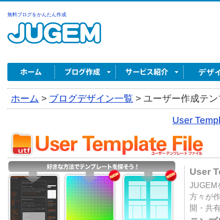
無料ブログをかんたん作成
ホーム
>
ブログデザイン一覧
>
ユーザー作成テンプ
User Tem
User 
JUGE
方々が
開・共