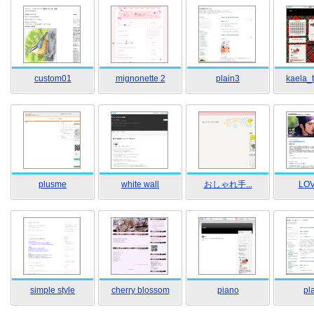
custom01
mignonette 2
plain3
kaela_
plusme
white wall
おしゃれ手...
LO
simple style
cherry blossom
piano
pl