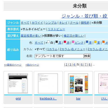
未分類
ジャンル・並び順・絞
ジャンル
すべて
|
カワイイ
|
シンプル
|
キレイ
|
クール
|
個性的
|
»未分類
表示形式
»サムネイルビュー
|
リストビュー
並び替え
最近投票が多い
|
»投票数が多い
|
修正日が新しい
|
色:
すべて
|
»
白
|
黒
|
赤
|
ピンク
|
青
|
黄
|
オ
カラム:
»すべて
|
1カラム
|
2カラム-右メニュー
|
2カラム-左メ
絞り込み
名前:
|
2
|
3
|
4
|
5
|
6
|
7
|
8
| ...
<<最初のページ
<前のページ
grid
trackback c...
bar
ぴん