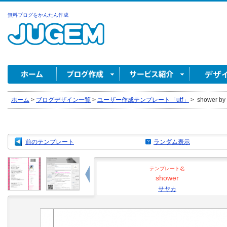
無料ブログをかんたん作成
ホーム
>
ブログデザイン一覧
>
ユーザー作成テンプレート「utf」
>
shower b
前のテンプレート
ランダム表示
テンプレート名
shower
サヤカ