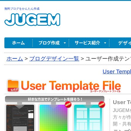
無料ブログをかんたん作成
ホーム
>
ブログデザイン一覧
>
ユーザー作成テンプ
User Tem
User 
JUGE
方々が
開・共