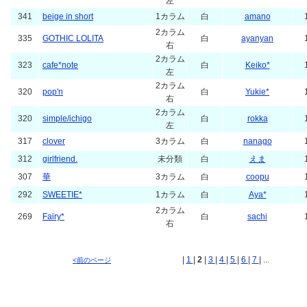
左
341
beige in short
1カラム
白
amano
2カラム
335
GOTHIC LOLITA
白
ayanyan
右
2カラム
323
cafe*note
白
Keiko*
左
2カラム
320
pop'n
白
Yukie*
右
2カラム
320
simple/ichigo
白
rokka
左
317
clover
3カラム
白
nanago
312
girlfriend.
未分類
白
えま
307
華
3カラム
白
coopu
292
SWEETIE*
1カラム
白
Aya*
2カラム
269
Fairy*
白
sachi
右
|
1
|
2
|
3
|
4
|
5
|
6
|
7
| ...
<前のページ