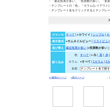
・「最近投票が多い」「投票数の多い」「更
・テンプレートの「色」「カラム(レイアウト
・テンプレート名をクリックするとテンプレ
ジャンル
すべて
|
»カワイイ
|
シンプル
|
キ
表示形式
»サムネイルビュー
|
リストビュ
並び替え
最近投票が多い
|
»投票数が多い
|
色:
すべて
|
»
白
|
黒
|
カラム:
»すべて
|
1カラム
|
2
絞り込み
名前:
...
<<最初のページ
<前のページ