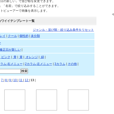
されているテンプレートを自由にご利用頂けます。
新日の新しい」で並び順を変更できます。
)」「名前」で絞り込みすることができます。
ートビューアーで画像を表示します。
カワイイテンプレート一覧
ジャンル・並び順・絞り込み条件をリセット
レイ
|
クール
|
個性的
|
未分類
ー
修正日が新しい
|
赤
|
ピンク
|
青
|
黄
|
オレンジ
|
緑
|
カラム-右メニュー
|
2カラム-左メニュー
|
3カラム
|
その他
|
 |
7
|
8
|
9
|
10
|
11
|
12
|
13
|