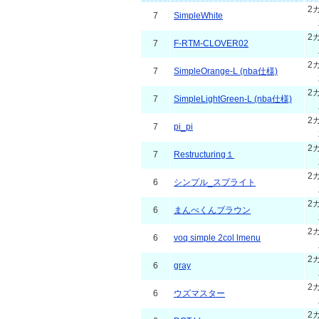
2
7
SimpleWhite
2
7
F-RTM-CLOVER02
2
7
SimpleOrange-L (nba仕様)
2
7
SimpleLightGreen-L (nba仕様)
2
7
pi_pi
2
7
Restructuring１
2
6
シンプル_スプライト
2
6
まんべくんブラウン
2
6
voq simple 2col lmenu
2
6
gray
2
6
ウズマスター
2