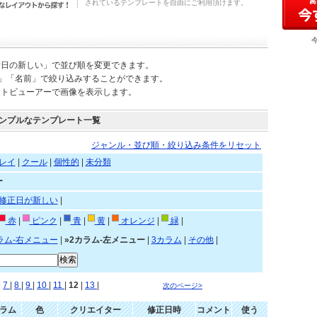
されているテンプレートを自由にご利用頂けます。
新日の新しい」で並び順を変更できます。
)」「名前」で絞り込みすることができます。
ートビューアーで画像を表示します。
ンプルなテンプレート一覧
ジャンル・並び順・絞り込み条件をリセット
レイ
|
クール
|
個性的
|
未分類
ー
修正日が新しい
|
赤
|
ピンク
|
青
|
黄
|
オレンジ
|
緑
|
ラム-右メニュー
|
»2カラム-左メニュー
|
3カラム
|
その他
|
 |
7
|
8
|
9
|
10
|
11
|
12
|
13
|
次のページ>
ラム
色
クリエイター
修正日時
コメント
使う