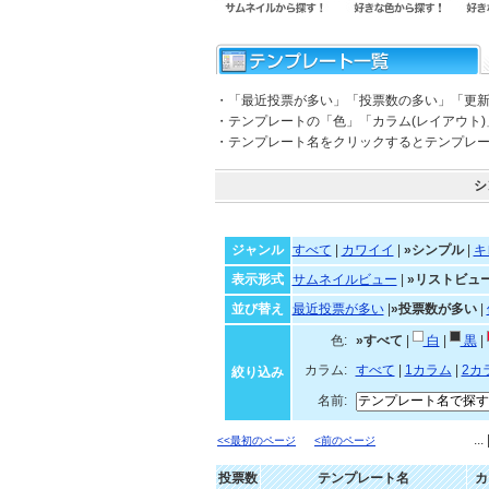
・「最近投票が多い」「投票数の多い」「更
・テンプレートの「色」「カラム(レイアウト
・テンプレート名をクリックするとテンプレ
シ
ジャンル
すべて
|
カワイイ
|
»シンプル
|
キ
表示形式
サムネイルビュー
|
»リストビュ
並び替え
最近投票が多い
|
»投票数が多い
|
色:
»すべて
|
白
|
黒
|
カラム:
すべて
|
1カラム
|
2カ
絞り込み
名前:
...
<<最初のページ
<前のページ
投票数
テンプレート名
カ