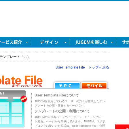
テンプレート「utf」
User Template File トップへ戻る
User Template Fileについて
JUGEMを利用しているユーザーの方々が作成したテン
プレートを公開・共有するページです。
テンプレートの公開・利用について
JUGEMの管理者ページの「デザイン」>「テンプレー
ト変更」ページから簡単にできます。JUGEM、ロリポ
ブログをお使いのお客様は、User Template Fileで公開