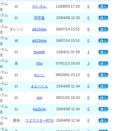
カラム
白
ひいろん
12/08/03 17:20
0
左
カラム
白
阿早風
15/04/06 11:33
0
左
カラム
オレンジ
a823nba
16/07/14 15:51
0
左
カラム
緑
a823nba
16/07/14 15:51
0
左
カラム
白
tsumiki
12/04/11 01:59
1
左
カラム
黒
00a
07/01/13 16:03
3
左
カラム
白
れいこ
09/10/01 23:13
0
左
カラム
白
まんべくん
15/04/06 11:34
0
左
カラム
白
voq
08/11/25 16:33
0
左
カラム
白
KaZuYa
15/04/06 11:34
0
左
カラム
黄色
ウズマスターRYU
15/04/06 11:34
0
左
カラム