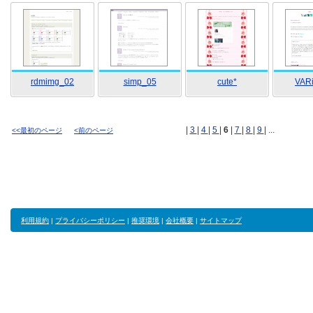
rdmimg_02
simp_05
cute*
VAR
|
3
|
4
|
5
|
6
|
7
|
8
|
9
| ...
<<最初のページ
<前のページ
利用規約
|
プライバシーポリシー
|
推奨環境
|
会社概要
|
サイトマップ