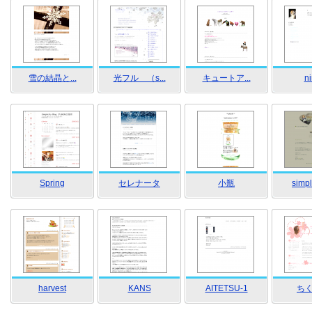
雪の結晶と...
光フル （s...
キュートア...
ni
Spring
セレナータ
小瓶
simpl
harvest
KANS
AITETSU-1
ち