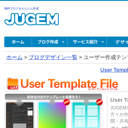
無料ブログをかんたん作成
ホーム
>
ブログデザイン一覧
>
ユーザー作成テンプ
User Tem
User 
JUGE
方々が
開・共