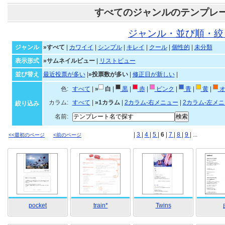
すべてのジャンルのテンプレ
ジャンル・並び順・絞
ジャンル
»すべて
|
カワイイ
|
シンプル
|
キレイ
|
クール
|
個性的
|
未分類
表示形式
»サムネイルビュー
|
リストビュー
並び替え
最近投票が多い
|
»投票数が多い
|
修正日が新しい
|
色:
すべて
|
»
白
|
黒
|
赤
|
ピンク
|
青
|
黄
|
オ
カラム:
すべて
|
»1カラム
|
2カラム-右メニュー
|
2カラム-左メ
絞り込み
名前:
|
3
|
4
|
5
|
6
|
7
|
8
|
9
| ...
<<最初のページ
<前のページ
pocket
train*
Twins