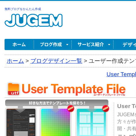
無料ブログをかんたん作成
ホーム
>
ブログデザイン一覧
>
ユーザー作成テンプ
User Tem
User 
JUGE
方々が
開・共