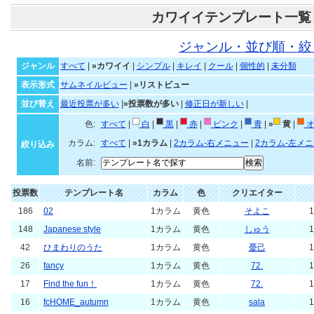
カワイイテンプレート一覧
ジャンル・並び順・絞
ジャンル
すべて
|
»カワイイ
|
シンプル
|
キレイ
|
クール
|
個性的
|
未分類
表示形式
サムネイルビュー
|
»リストビュー
並び替え
最近投票が多い
|
»投票数が多い
|
修正日が新しい
|
色:
すべて
|
白
|
黒
|
赤
|
ピンク
|
青
|
»
黄
|
オ
カラム:
すべて
|
»1カラム
|
2カラム-右メニュー
|
2カラム-左メ
絞り込み
名前:
投票数
テンプレート名
カラム
色
クリエイター
186
02
1カラム
黄色
そよこ
1
148
Japanese style
1カラム
黄色
しゅう
1
42
ひまわりのうた
1カラム
黄色
憂己
1
26
fancy
1カラム
黄色
72.
1
17
Find the fun！
1カラム
黄色
72.
1
16
fcHOME_autumn
1カラム
黄色
sala
1