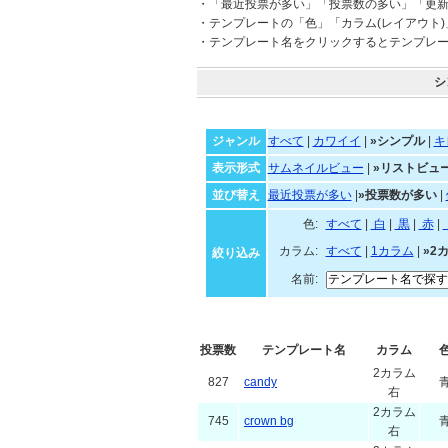
・「最近投票が多い」「投票数の多い」「更
・テンプレートの「色」「カラム(レイアウト
・テンプレート名をクリックするとテンプレ
シ
ジャンル
すべて
|
カワイイ
|
»シンプル
|
キ
表示形式
サムネイルビュー
|
»リストビュ
並び替え
最近投票が多い
|
»投票数が多い
|
色:
すべて
|
白
|
黒
|
カラム:
すべて
|
1カラム
|
»2
絞り込み
名前:
投票数
テンプレート名
カラム