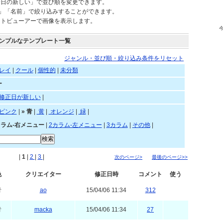
されているテンプレートを自由にご利用頂けます。
新日の新しい」で並び順を変更できます。
)」「名前」で絞り込みすることができます。
ートビューアーで画像を表示します。
ンプルなテンプレート一覧
ジャンル・並び順・絞り込み条件をリセット
レイ
|
クール
|
個性的
|
未分類
ー
修正日が新しい
|
赤
|
ピンク
|
»
青
|
黄
|
オレンジ
|
緑
|
カラム-右メニュー
|
2カラム-左メニュー
|
3カラム
|
その他
|
|
1
|
2
|
3
|
次のページ>
最後のページ>>
色
クリエイター
修正日時
コメント
使う