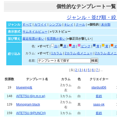
個性的なテンプレート一覧
ジャンル・並び順・絞
ジャンル
すべて
|
カワイイ
|
シンプル
|
キレイ
|
クール
|
»個性的
|
未分類
表示形式
サムネイルビュー
|
»リストビュー
並び替え
最近投票が多い
|
投票数が多い
|
»修正日が新しい
|
色:
»すべて
|
白
|
黒
|
赤
|
ピンク
|
青
|
黄
|
オ
カラム:
»すべて
|
1カラム
|
2カラム-右メニュー
|
2カラム-左メ
絞り込み
名前:
|
1
|
2
|
3
|
4
|
5
|
6
|
7
| ...
投票数
テンプレート名
カラム
色
クリエイター
2カラム
19
bluewing改
白
stardust06
左
148
AITETSU-6(n.m.n.w)
1カラム
白
藍鉄
2カラム
129
Monogram black
黒
saas-ok
右
159
AITETSU-9(PUNCH)
1カラム
白
藍鉄