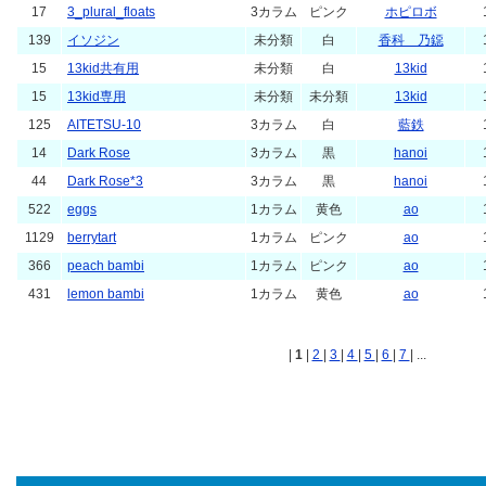
17
3_plural_floats
3カラム
ピンク
ホピロボ
139
イソジン
未分類
白
香科 乃鐚
15
13kid共有用
未分類
白
13kid
15
13kid専用
未分類
未分類
13kid
125
AITETSU-10
3カラム
白
藍鉄
14
Dark Rose
3カラム
黒
hanoi
44
Dark Rose*3
3カラム
黒
hanoi
522
eggs
1カラム
黄色
ao
1129
berrytart
1カラム
ピンク
ao
366
peach bambi
1カラム
ピンク
ao
431
lemon bambi
1カラム
黄色
ao
|
1
|
2
|
3
|
4
|
5
|
6
|
7
| ...