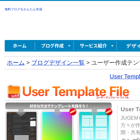
無料ブログをかんたん作成
ホーム
>
ブログデザイン一覧
>
ユーザー作成テンプ
User Tem
User 
JUGE
方々が
開・共