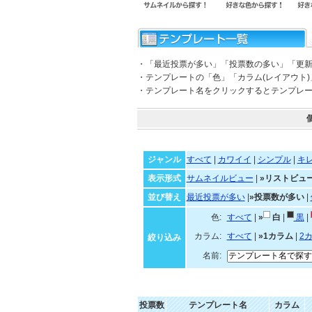
・「最近投票が多い」「投票数の多い」「更
・テンプレートの「色」「カラム(レイアウト
・テンプレート名をクリックするとテンプレ
ジャンル
すべて
|
カワイイ
|
シンプル
|
キ
表示形式
サムネイルビュー
|
»リストビュ
並び替え
最近投票が多い
|
»投票数が多い
|
色:
すべて
|
»
白
|
黒
|
カラム:
すべて
|
»1カラム
|
2
絞り込み
名前:
投票数
テンプレート名
カラム