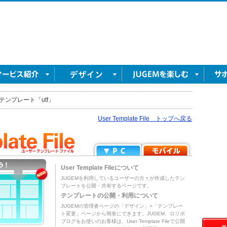
テンプレート「utf」
User Template File トップへ戻る
User Template Fileについて
JUGEMを利用しているユーザーの方々が作成したテン
プレートを公開・共有するページです。
テンプレートの公開・利用について
JUGEMの管理者ページの「デザイン」>「テンプレー
ト変更」ページから簡単にできます。JUGEM、ロリポ
ブログをお使いのお客様は、User Template Fileで公開