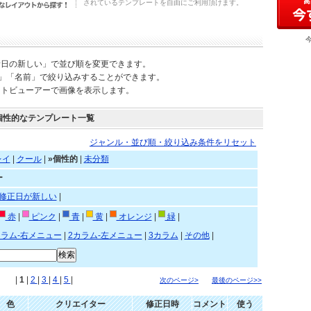
されているテンプレートを自由にご利用頂けます。
新日の新しい」で並び順を変更できます。
)」「名前」で絞り込みすることができます。
ートビューアーで画像を表示します。
個性的なテンプレート一覧
ジャンル・並び順・絞り込み条件をリセット
レイ
|
クール
|
»個性的
|
未分類
ー
修正日が新しい
|
赤
|
ピンク
|
青
|
黄
|
オレンジ
|
緑
|
カラム-右メニュー
|
2カラム-左メニュー
|
3カラム
|
その他
|
|
1
|
2
|
3
|
4
|
5
|
次のページ>
最後のページ>>
色
クリエイター
修正日時
コメント
使う