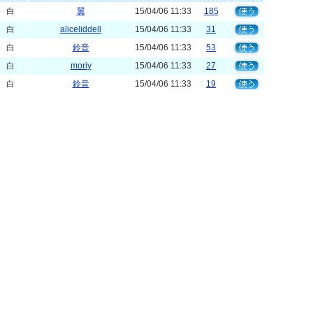
白
翼
15/04/06 11:33
185
白
aliceliddell
15/04/06 11:33
31
白
鈴音
15/04/06 11:33
53
白
moriy
15/04/06 11:33
27
白
鈴音
15/04/06 11:33
19
白
aliceliddell
15/04/06 11:33
16
白
yzhr
07/04/16 14:12
31
白
元ひきこもりのたこ焼き屋
15/04/06 11:33
50
白
Cica
15/04/06 11:34
21
白
yzhr
06/01/27 22:39
8
白
test0930
07/10/19 08:58
11
白
乃鐚-йσαн-
15/04/06 11:33
3
白
藍鉄
15/04/06 11:34
3
白
藍鉄
15/04/06 11:34
1
白
憂己
15/04/06 11:33
145
|
1
|
2
|
3
|
4
|
5
|
次のページ>
最後のページ>>