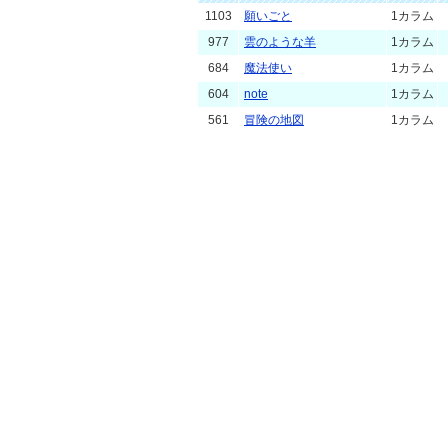
1103
願いごと
1カラム
977
雲のような羊
1カラム
684
魔法使い
1カラム
604
note
1カラム
561
冒険の地図
1カラム
474
天使が見守る日記
1カラム
454
絵ブログsimple
1カラム
437
ノート
1カラム
400
赤
1カラム
234
外国絵手紙風
1カラム
187
wahoo3_orange
1カラム
163
やっぱりエレキが好き。
1カラム
159
AITETSU-9(PUNCH)
1カラム
148
AITETSU-6(n.m.n.w)
1カラム
108
Colorful Music *
1カラム