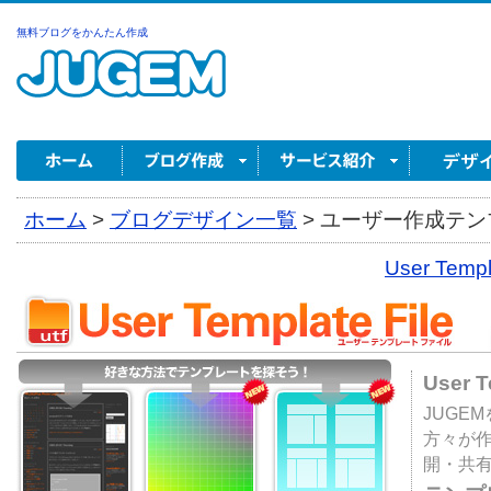
無料ブログをかんたん作成
ホーム
>
ブログデザイン一覧
>
ユーザー作成テンプ
User Tem
User 
JUGE
方々が
開・共