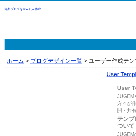
無料ブログをかんたん作成
ホーム
>
ブログデザイン一覧
>
ユーザー作成テンプ
User Tem
User 
JUGE
方々が
開・共