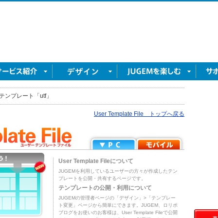
テンプレート「utf」
User Template File トップへ戻る
User Template Fileについて
JUGEMを利用しているユーザーの方々が作成したテン
プレートを公開・共有するページです。
テンプレートの公開・利用について
JUGEMの管理者ページの「デザイン」>「テンプレー
ト変更」ページから簡単にできます。JUGEM、ロリポ
ブログをお使いのお客様は、User Template Fileで公開