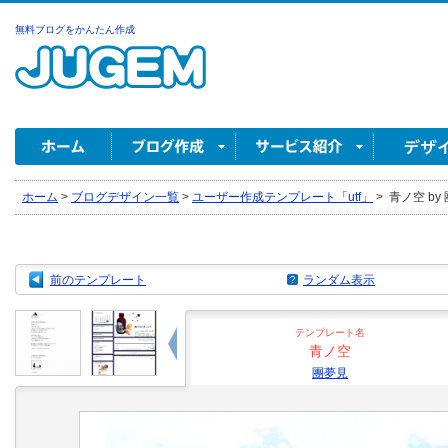
無料ブログをかんたん作成
ホーム
>
ブログデザイン一覧
>
ユーザー作成テンプレート「utf」
>
青ノ空 by
前のテンプレート
ランダム表示
テンプレート名
青ノ空
團夢見