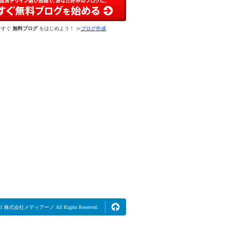
今すぐ
無料ブログ
をはじめよう！ ≫
ブログ作成
2021 株式会社メディアーノ All Rights Reserved.