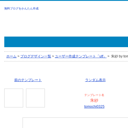
無料ブログをかんたん作成
ホーム
>
ブログデザイン一覧
>
ユーザー作成テンプレート「utf」
>
朱紗 by tom
前のテンプレート
ランダム表示
テンプレート名
朱紗
tomochi0325