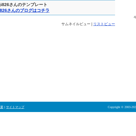
されているテンプレートを自由にご利用頂けます。
uji826さんのテンプレート
ji826さんのブログはコチラ
サムネイルビュー |
リストビュー
概要
|
サイトマップ
Copyright © 2003-