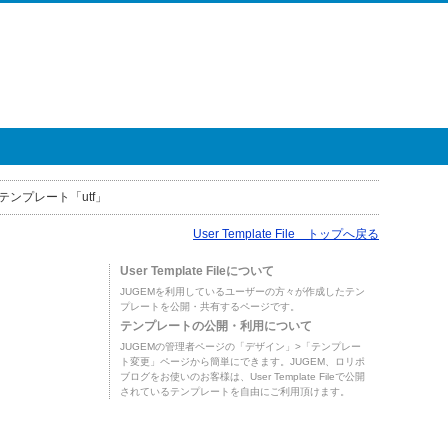
テンプレート「utf」
User Template File トップへ戻る
User Template Fileについて
JUGEMを利用しているユーザーの方々が作成したテン
プレートを公開・共有するページです。
テンプレートの公開・利用について
JUGEMの管理者ページの「デザイン」>「テンプレー
ト変更」ページから簡単にできます。JUGEM、ロリポ
ブログをお使いのお客様は、User Template Fileで公開