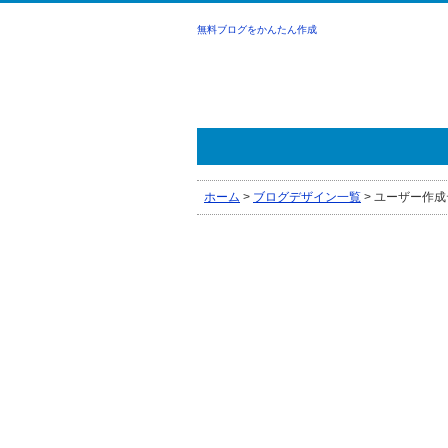
無料ブログをかんたん作成
ホーム
>
ブログデザイン一覧
>
ユーザー作成