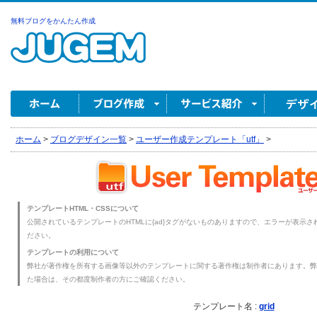
無料ブログをかんたん作成
ホーム
>
ブログデザイン一覧
>
ユーザー作成テンプレート「utf」
>
テンプレートHTML・CSSについて
公開されているテンプレートのHTMLに{ad}タグがないものありますので、エラーが表示され
ださい。
テンプレートの利用について
弊社が著作権を所有する画像等以外のテンプレートに関する著作権は制作者にあります。弊
た場合は、その都度制作者の方にご確認ください。
テンプレート名 :
grid