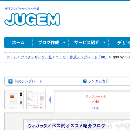
無料ブログをかんたん作成
ホーム
>
ブログデザイン一覧
>
ユーザー作成テンプレート「utf」
>
grid by ペ
前のテンプレート
ランダム表示
テンプレート名
grid
ペス