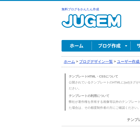
無料ブログをかんたん作成
ホーム
>
ブログデザイン一覧
>
ユーザー作成
テンプレートHTML・CSSについて
公開されているテンプレートのHTMLに{ad}タグ
ださい。
テンプレートの利用について
弊社が著作権を所有する画像等以外のテンプレー
た場合は、その都度制作者の方にご確認ください
テンプレ