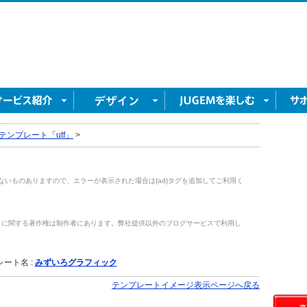
テンプレート「utf」
>
がないものありますので、エラーが表示された場合は{ad}タグを追加してご利用く
トに関する著作権は制作者にあります。弊社提供以外のブログサービスで利用し
。
ート名 :
みずいろグラフィック
テンプレートイメージ表示ページへ戻る